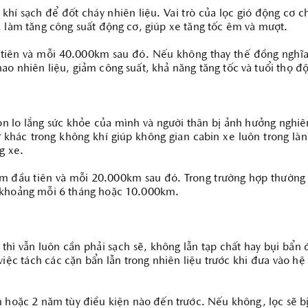
í sạch để đốt cháy nhiên liệu. Vai trò của lọc gió động cơ ch
, làm tăng công suất động cơ, giúp xe tăng tốc êm và mượt.
iên và mỗi 40.000km sau đó. Nếu không thay thế đồng nghĩa v
ao nhiên liệu, giảm công suất, khả năng tăng tốc và tuổi thọ đ
n lo lắng sức khỏe của mình và người thân bị ảnh hưởng nghiêm 
hác trong không khí giúp không gian cabin xe luôn trong làn
ng xe.
m đầu tiên và mỗi 20.000km sau đó. Trong trường hợp thường x
g khoảng mỗi 6 tháng hoặc 10.000km.
hì vẫn luôn cần phải sạch sẽ, không lẫn tạp chất hay bụi bẩn 
iệc tách các cặn bẩn lẫn trong nhiên liệu trước khi đưa vào h
hoặc 2 năm tùy điều kiện nào đến trước. Nếu không, lọc sẽ bị