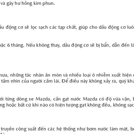
 và gây hư hỏng kim phun.
ầu động cơ sẽ lọc sạch các tạp chất, giúp cho dầu động cơ luô
ặc 6 tháng. Nếu không thay, dầu động cơ sẽ bị bẩn, dẫn đến 
mưa, những tác nhân ăn mòn và nhiều loại ô nhiễm xuất hiện d
tầm nhìn của người cầm lái. Để điều này không xảy ra, quý kh
 với từng dòng xe Mazda, cần gạt nước Mazda có độ vừa vặn, b
áng hoặc bất cứ khi nào có hiện tượng gạt không đều, không sạ
 truyền công suất đến các hệ thống như bơm nước làm mát, bơm