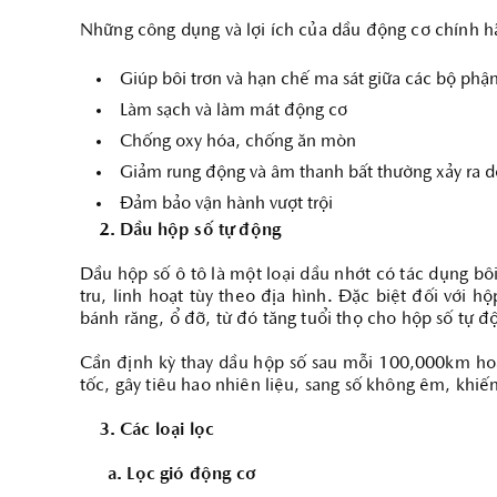
Những công dụng và lợi ích của dầu động cơ chính h
Giúp bôi trơn và hạn chế ma sát giữa các bộ phậ
Làm sạch và làm mát động cơ
ĐẶT LỊCH HẸN
Chống oxy hóa, chống ăn mòn
Giảm rung động và âm thanh bất thường xảy ra 
Đảm bảo vận hành vượt trội
2. Dầu hộp số tự động
Dầu hộp số ô tô là một loại dầu nhớt có tác dụng bôi
tru, linh hoạt tùy theo địa hình. Đặc biệt đối với h
bánh răng, ổ đỡ, từ đó tăng tuổi thọ cho hộp số tự đ
Cần định kỳ thay dầu hộp số sau mỗi 100,000km hoặ
tốc, gây tiêu hao nhiên liệu, sang số không êm, khiến
3. Các loại lọc
a. Lọc gió động cơ