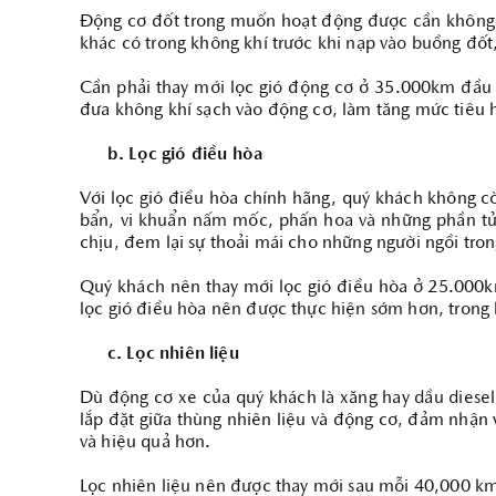
Động cơ đốt trong muốn hoạt động được cần không kh
khác có trong không khí trước khi nạp vào buồng đốt
Cần phải thay mới lọc gió động cơ ở 35.000km đầu t
đưa không khí sạch vào động cơ, làm tăng mức tiêu h
b. Lọc gió điều hòa
Với lọc gió điều hòa chính hãng, quý khách không cò
bẩn, vi khuẩn nấm mốc, phấn hoa và những phần tử k
chịu, đem lại sự thoải mái cho những người ngồi tro
Quý khách nên thay mới lọc gió điều hòa ở 25.000k
lọc gió điều hòa nên được thực hiện sớm hơn, tron
c. Lọc nhiên liệu
Dù động cơ xe của quý khách là xăng hay dầu diesel t
lắp đặt giữa thùng nhiên liệu và động cơ, đảm nhận v
và hiệu quả hơn.
Lọc nhiên liệu nên được thay mới sau mỗi 40,000 km 