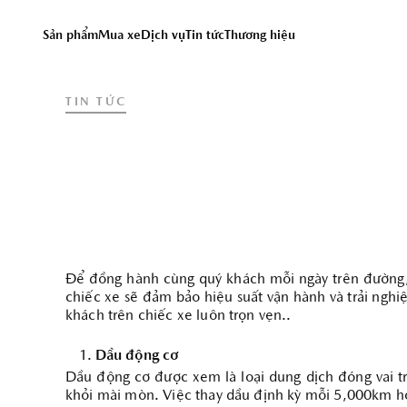
Chúng tôi sử dụng cookie
truy cập trang web này, 
Sản phẩm
Mua xe
Dịch vụ
Tin tức
Thương hiệu
vào đây để xem thông tin 
TIN TỨC
DỊCH VỤ
Đặt hẹn dịch vụ
Bảo dưỡng định kỳ
Dịch vụ sửa chữa
Chăm sóc xe - phụ kiện
Để đồng hành cùng quý khách mỗi ngày trên đường, c
chiếc xe sẽ đảm bảo hiệu suất vận hành và trải nghi
khách trên chiếc xe luôn trọn vẹn..
Dầu động cơ
Dầu động cơ được xem là loại dung dịch đóng vai tr
khỏi mài mòn. Việc thay dầu định kỳ mỗi 5,000km hoặ