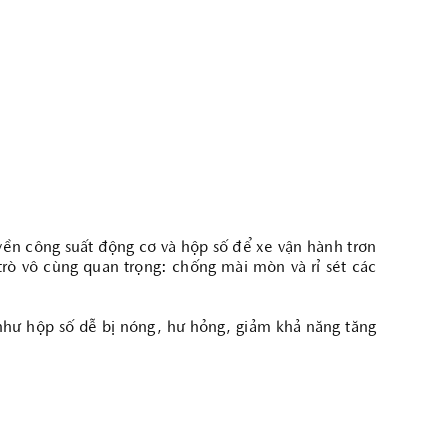
THACO AUTO Services tích hợp những tính năng nổi bật như Quản
lý xe và cung cấp thông tin hướng dẫn sử dụng xe, Đặt hẹn dịch vụ
tại đại lý mình yêu thích, Cập nhật thông tin sự kiện, ưu đãi mới
nhất từ Mazda Việt Nam.
TẢI ỨNG DỤNG
ruyền công suất động cơ và hộp số để xe vận hành trơn
i trò vô cùng quan trọng: chống mài mòn và rỉ sét các
như hộp số dễ bị nóng, hư hỏng, giảm khả năng tăng