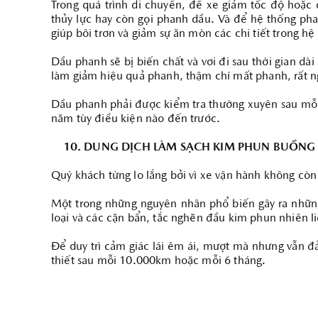
Trong quá trình di chuyển, để xe giảm tốc độ hoặc 
thủy lực hay còn gọi phanh dầu. Và để hệ thống pha
giúp bôi trơn và giảm sự ăn mòn các chi tiết trong h
Dầu phanh sẽ bị biến chất và vơi đi sau thời gian dà
làm giảm hiệu quả phanh, thậm chí mất phanh, rất n
Dầu phanh phải được kiểm tra thường xuyên sau mỗi
năm tùy điều kiện nào đến trước.
10. DUNG DỊCH LÀM SẠCH KIM PHUN BUỒNG
Quý khách từng lo lắng bởi vì xe vận hành không cò
Một trong những nguyên nhân phổ biến gây ra những 
loại và các cặn bẩn, tắc nghẽn đầu kim phun nhiên l
Để duy trì cảm giác lái êm ái, mượt mà nhưng vẫn đ
thiết sau mỗi 10.000km hoặc mỗi 6 tháng.