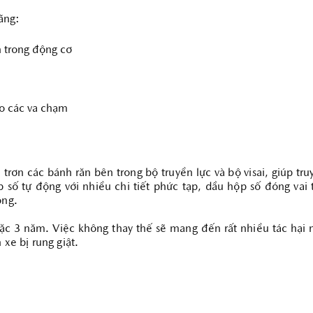
ãng:
n trong động cơ
TÌM HIỂU THÊM
do các va chạm
 trơn các bánh răn bên trong bộ truyền lực và bộ visai, giúp t
ộp số tự động với nhiều chi tiết phức tạp, dầu hộp số đóng va
ộng.
c 3 năm. Việc không thay thế sẽ mang đến rất nhiều tác hại 
 xe bị rung giật.