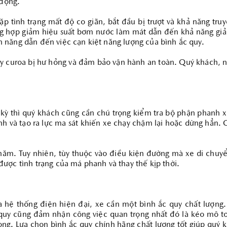
 động.
ặp tình trạng mất độ co giãn, bắt đầu bị trượt và khả năng tr
g hợp giảm hiệu suất bơm nước làm mát dẫn đến khả năng giải
 năng dẫn đến việc cạn kiệt năng lượng của bình ắc quy.
dây curoa bị hư hỏng và đảm bảo vận hành an toàn. Quý khách, 
h kỳ thì quý khách cũng cần chú trọng kiểm tra bộ phận phanh
h và tạo ra lực ma sát khiến xe chạy chậm lại hoặc dừng hẳn. C
m. Tuy nhiên, tùy thuộc vào điều kiện đường mà xe di chuyể
ược tình trạng của má phanh và thay thế kịp thời.
 hệ thống điện hiện đại, xe cần một bình ắc quy chất lượng.
c quy cũng đảm nhận công việc quan trọng nhất đó là kéo mô 
 trọng. Lựa chọn bình ắc quy chính hãng chất lượng tốt giúp qu