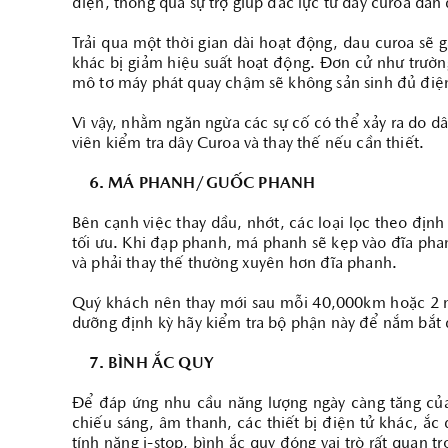
điện, thông qua sự trợ giúp đắc lực từ dây curoa dẫn
Trải qua một thời gian dài hoạt động, dau curoa sẽ g
khác bị giảm hiệu suất hoạt động. Đơn cử như trườn
mô tơ máy phát quay chậm sẽ không sản sinh đủ điện
Vì vậy, nhằm ngăn ngừa các sự cố có thể xảy ra do 
viên kiểm tra dây Curoa và thay thế nếu cần thiết.
6. MÁ PHANH/GUỐC PHANH
Bên cạnh việc thay dầu, nhớt, các loại lọc theo địn
tối ưu. Khi đạp phanh, má phanh sẽ kẹp vào đĩa phan
và phải thay thế thường xuyên hơn đĩa phanh.
Quý khách nên thay mới sau mỗi 40,000km hoặc 2 nă
dưỡng định kỳ hãy kiểm tra bộ phận này để nắm bắt đ
7. BÌNH ẮC QUY
Để đáp ứng nhu cầu năng lượng ngày càng tăng của
chiếu sáng, âm thanh, các thiết bị điện tử khác, ắ
tính năng i-stop, bình ắc quy đóng vai trò rất quan