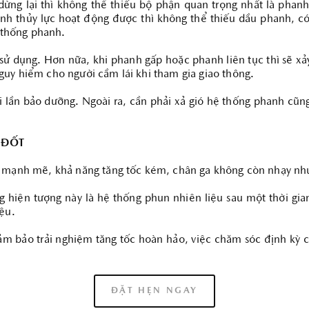
dừng lại thì không thể thiếu bộ phận quan trọng nhất là phan
nh thủy lực hoạt động được thì không thể thiếu dầu phanh, có 
ệ thống phanh.
i sử dụng. Hơn nữa, khi phanh gấp hoặc phanh liên tục thì sẽ xả
guy hiểm cho người cầm lái khi tham gia giao thông.
 lần bảo dưỡng. Ngoài ra, cần phải xả gió hệ thống phanh cũ
 ĐỐT
n mạnh mẽ, khả năng tăng tốc kém, chân ga không còn nhạy như 
hiện tượng này là hệ thống phun nhiên liệu sau một thời gia
iệu.
ảm bảo trải nghiệm tăng tốc hoàn hảo, việc chăm sóc định kỳ c
ĐẶT HẸN NGAY