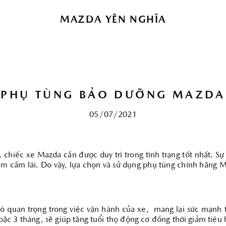
 để nâng cao trải nghiệm của bạn. Bằng cách tiếp tục
bạn đồng ý với việc sử dụng cookie của chúng tôi.
Click
MAZDA YÊN NGHĨA
chi tiết.
HẬU MÃI
PHỤ TÙNG BẢO DƯỠNG MAZDA
Bảo hành
Chăm sóc khách hàng
05/07/2021
hiếc xe Mazda cần được duy trì trong tình trạng tốt nhất. Sự
ệm cầm lái. Do vậy, lựa chọn và sử dụng phụ tùng chính hãng M
ò quan trọng trong việc vận hành của xe, mang lại sức mạnh t
c 3 tháng, sẽ giúp tăng tuổi thọ động cơ đồng thời giảm tiêu 