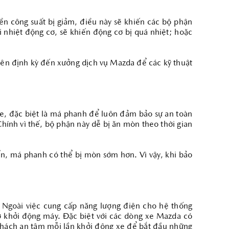
uyền công suất bị giảm, điều này sẽ khiến các bộ phận
 nhiệt động cơ, sẽ khiến động cơ bị quá nhiệt; hoặc
nên định kỳ đến xưởng dịch vụ Mazda để các kỹ thuật
 xe, đặc biệt là má phanh để luôn đảm bảo sự an toàn
hính vì thế, bộ phận này dễ bị ăn mòn theo thời gian
n, má phanh có thể bị mòn sớm hơn. Vì vậy, khi bảo
 Ngoài việc cung cấp năng lượng điện cho hệ thống
tơ khởi động máy. Đặc biệt với các dòng xe Mazda có
ý khách an tâm mỗi lần khởi động xe để bắt đầu những