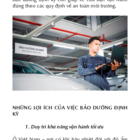
bảo dưỡng định kỳ còn giúp xe của bạn vận hành
đúng theo các quy định về an toàn môi trường.
NHỮNG LỢI ÍCH CỦA VIỆC BẢO DƯỠNG ĐỊNH
KỲ
1. Duy trì khả năng vận hành tối ưu
Ở Việt Nam – nơi có khí hậu nhiệt đới với độ ẩm