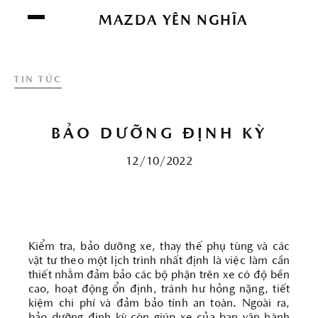
Chúng tôi sử dụng cookie để nâng cao trải
MAZDA YÊN NGHĨA
nghiệm của bạn. Bằng cách tiếp tục truy cập
trang web này, bạn đồng ý với việc sử dụng
cookie của chúng tôi.
Click vào đây để xem
TIN TỨC
thông tin chi tiết.
ĐỒNG Ý
BẢO DƯỠNG ĐỊNH KỲ
12/10/2022
Kiểm tra, bảo dưỡng xe, thay thế phụ tùng và các
vật tư theo một lịch trình nhất định là việc làm cần
thiết nhằm đảm bảo các bộ phận trên xe có độ bền
cao, hoạt động ổn định, tránh hư hỏng nặng, tiết
kiệm chi phí và đảm bảo tính an toàn. Ngoài ra,