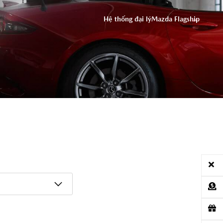
ĐỒNG Ý
Hệ thống đại lý
Mazda Flagship
ỨNG DỤNG THACO AUTO SERVICES