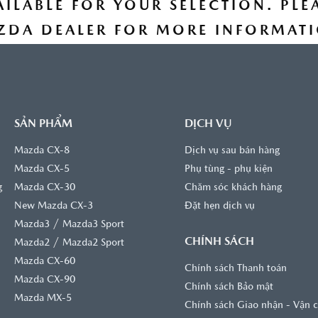
AILABLE FOR YOUR SELECTION. PL
ZDA DEALER FOR MORE INFORMATI
TÌM HIỂU THÊM
SẢN PHẨM
DỊCH VỤ
Mazda CX-8
Dịch vụ sau bán hàng
Mazda CX-5
Phụ tùng - phụ kiện
g
Mazda CX-30
Chăm sóc khách hàng
New Mazda CX-3
Đặt hẹn dịch vụ
/
Mazda3
Mazda3 Sport
CHÍNH SÁCH
/
Mazda2
Mazda2 Sport
Mazda CX-60
Chính sách Thanh toán
Mazda CX-90
Chính sách Bảo mật
Mazda MX-5
Chính sách Giao nhận - Vận 