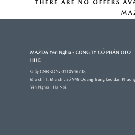
THERE ARE NO OFFERS AV
MA
ĐẶT LỊCH HẸN
MAZDA Yên Nghĩa - CÔNG TY CỔ PHẦN OTO
HHC
Giấy CNĐKDN: 0110946738
Địa chỉ 1: Ðịa chỉ: Số 948 Quang Trung kéo dài, Phườn
Yên Nghĩa , Hà Nội.