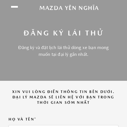
Chúng tôi sử dụng cookie để nâng cao trải
MAZDA YÊN NGHĨA
nghiệm của bạn. Bằng cách tiếp tục truy cập
trang web này, bạn đồng ý với việc sử dụng
cookie của chúng tôi.
Click vào đây để xem
ĐĂNG KÝ LÁI THỬ
thông tin chi tiết.
Đăng ký và đặt lịch lái thử dòng xe bạn mong
ĐỒNG Ý
muốn tại đại lý gần nhất.
XIN VUI LÒNG ĐIỀN THÔNG TIN BÊN DƯỚI.
ĐẠI LÝ MAZDA SẼ LIÊN HỆ VỚI BẠN TRONG
THỜI GIAN SỚM NHẤT
HỌ VÀ TÊN*