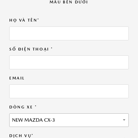
MẪU BÊN DƯỚI
HỌ VÀ TÊN*
SỐ ĐIỆN THOẠI *
EMAIL
DÒNG XE *
NEW MAZDA CX-3
DỊCH VỤ*